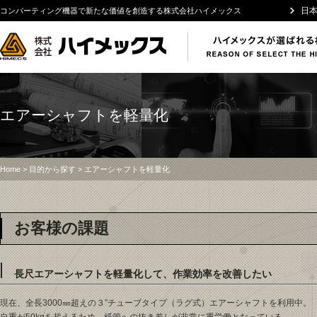
日
コンバーティング機器で新たな価値を創造する株式会社ハイメックス
エアーシャフトを軽量化
Home
>
目的から探す
> エアーシャフトを軽量化
お客様の課題
長尺エアーシャフトを軽量化して、作業効率を改善したい
現在、全長3000㎜超えの３”チューブタイプ（ラグ式）エアーシャフトを利用中。