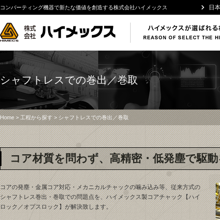
日
コンバーティング機器で新たな価値を創造する株式会社ハイメックス
シャフトレスでの巻出／巻取
Home
>
工程から探す
> シャフトレスでの巻出／巻取
コア材質を問わず、高精密・低発塵で駆動
コアの発塵・金属コア対応・メカニカルチャックの噛み込み等、従来方式の
シャフトレス巻出・巻取での問題点を、ハイメックス製コアチャック【ハイ
ロック／オプスロック】が解決致します。