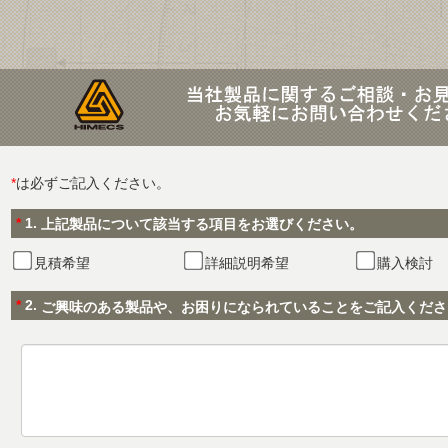
*
は必ずご記入ください。
*
1.
上記製品について該当する項目をお選びください。
見積希望
詳細説明希望
購入検討
*
2.
ご興味のある製品や、お困りになられていることをご記入くださ