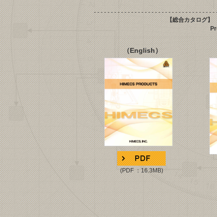
- - - - - -
- - - - - -
- - - - - -
- - - - - -
- - - - - -
- - - - - -
【総合カタログ】
Product Cat
（English）
(PDF ：16.3MB)
(