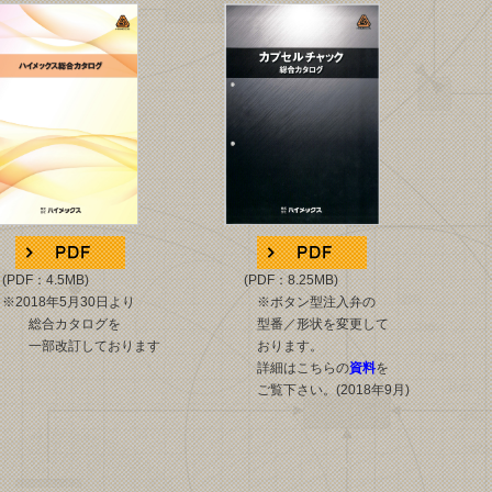
F：4.5MB)
(PDF：8.25
MB)
18年5月30日より
※ボタン型注入弁の
カタログを
型番／形状を変更して
改訂しております
おります。
詳細はこちらの
資料
を
ご覧下さい。(2018年9月)