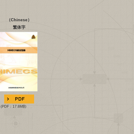
（
Chinese
）
繁体字
P
DF：17.8MB
)