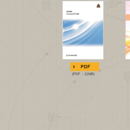
(PDF ：11MB)
(PD
※20
総合
一部