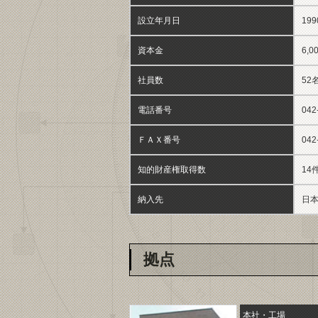
設立年月日
19
資本金
6,
社員数
52
電話番号
042
ＦＡＸ番号
042
知的財産権取得数
14
納入先
日本
拠点
本社・工場