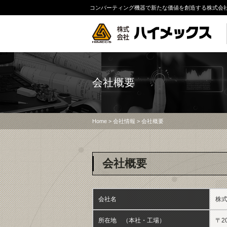
コンバーティング機器で新たな価値を創造する株式会
会社概要
Home
>
会社情報
> 会社概要
会社概要
会社名
株
所在地 （本社・工場）
〒2