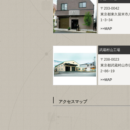
〒203-0042
東京都東久留米市
1−3−34
>>MAP
武蔵村山工場
〒208-0023
東京都武蔵村山市
2−86−19
>>MAP
アクセスマップ