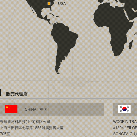
USA
S
販売代理店
CHINA［中国]
K
崇献新材料科技(上海)有限公司
WOORIN TRADI
上海市閔行區七莘路1855號麗嬰房大廈
#1804 JEILO
705室
SONGPA-GU,