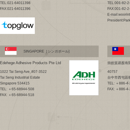
TEL:021-64011398
TEL:001-82-2
FAX:021-64011396
FAX:001-82-2
E-mail:woorin
President:Pa
SINGAPORE［シンガポール]
Edehege Adhesive Products Pte Ltd
崇皓貿易股有
1022 Tai Seng Ave, #07-3522
40757
Tai Seng Industrial Estate
台中市西屯區朝
Singapore 534415
TEL: ＋886-4-
TEL: ＋65-68944-508
FAX: ＋886-4-
FAX: ＋65-68944-518