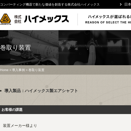
日
コンバーティング機器で新たな価値を創造する株式会社ハイメックス
巻取り装置
Home
>
導入事例
> 巻取り装置
導入製品：ハイメックス製エアシャフト
お客様の課題
装置メーカー様より