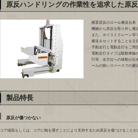
原反ハンドリングの作業性を追求した原反
横置原反のロール搬送台車
機械から原反を取り外し搬
また、ホイストクレーン等
搬送＆セットすることを主
手動走行と電動走行をご用
電動走行タイプは駆動車輪
行等、全方位への移動が出
ールの狭いスペースでの搬
製品特長
原反が傷つかない
コア端面もしくは、コアに軸を通すことにより支持するため原反を傷つけることが