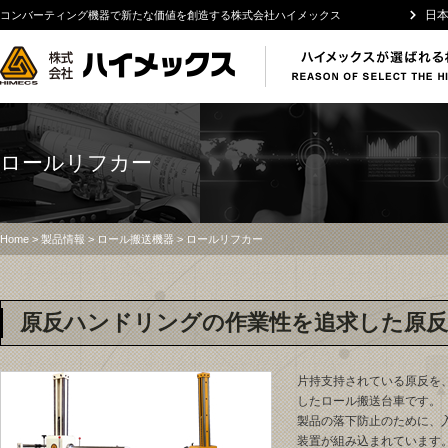
日
コンバーティング機器で新たな価値を創造する株式会社ハイメックス
ロールリフカー
Home
>
製品情報
>
ロール搬送機器
> ロールリフカー
原反ハンドリングの作業性を追求した原反
片持支持されている原反を
したロール搬送台車です。
製品の落下防止のために、
装置が組み込まれています