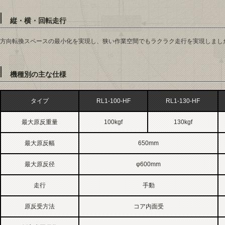
縦・横・回転走行
方向転換スペースの最小化を実現し、狭い作業空間でもラクラク走行を実現しまし
機種別の主な仕様
タイプ
RL1-100-HF
RL1-130-HF
最大原反重量
100kgf
130kgf
最大原反幅
650mm
最大原反径
φ600mm
走行
手動
原反受方法
コア内面受