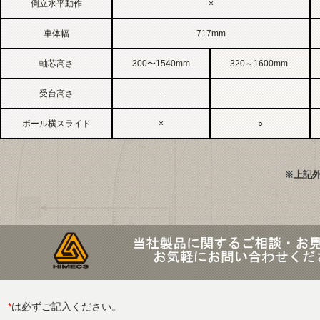
倒立水平動作
×
車体幅
717mm
軸芯高さ
300〜1540mm
320～1600mm
受台高さ
-
-
ポール横スライド
×
○
※上記
*
は必ずご記入ください。