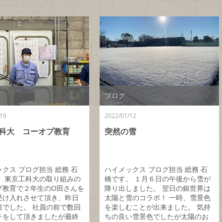
ブログ
19
2022/01/12
科大 コーオプ教育
突然の雪
クス ブログ担当 総務 石
ハイメックス ブログ担当 総務 石
。 東京工科大の取り組みの
橋です。 １月６日の午後から雪が
プ教育で２年生のO田さんを
降り出しました。 翌日の銀世界は
受け入れさせて頂き、昨日
太陽と雪のコラボ！ 一時、雪景色
日でした。 社員の前で数回
を楽しむことが出来ました。 気持
チをして頂きましたが最終
ちの良い雪景色でしたが太陽のお