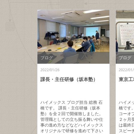
ブログ
ブログ
2022/01/26
2022/01/
課長・主任研修（坂本塾）
東京工
ハイメックス ブログ担当 総務 石
ハイメッ
橋です。 課長・主任研修（坂本
橋です
塾）を全２回で開催致しました。
コーオ
管理職としての立ち振る舞いや仕
２ヶ月
事の進め方などなどハイメックス
は最終
オリジナルで研修を進めて下さい
スピー