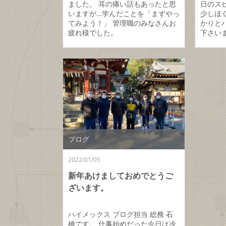
ました。 耳の痛い話もあったと思
日のス
いますが…学んだことを「まずやっ
少しほ
てみよう！」 管理職のみなさんお
かりと
疲れ様でした。
下さいま
ブログ
2022/01/05
新年あけましておめでとうご
ざいます。
ハイメックス ブログ担当 総務 石
橋です。 仕事始めだった今日は冷