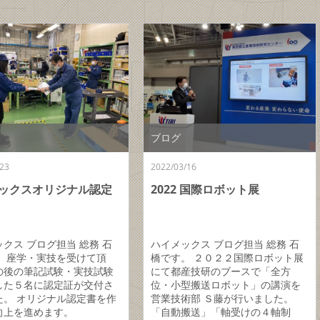
ブログ
23
2022/03/16
ックスオリジナル認定
2022 国際ロボット展
クス ブログ担当 総務 石
ハイメックス ブログ担当 総務 石
。 座学・実技を受けて頂
橋です。 ２０２２国際ロボット展
の後の筆記試験・実技試験
にて都産技研のブースで「全方
した５名に認定証が交付さ
位・小型搬送ロボット」の講演を
た。 オリジナル認定書を作
営業技術部 Ｓ藤が行いました。
向上を進めます。
「自動搬送」「軸受けの４軸制