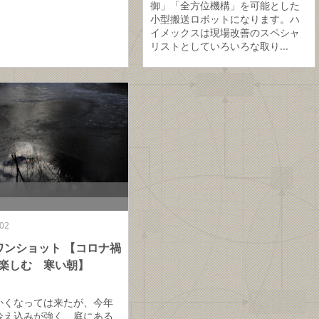
御」「全方位機構」を可能とした
小型搬送ロボットになります。ハ
イメックスは現場改善のスペシャ
リストとしていろいろな取り...
02
ワンショット 【コロナ禍
楽しむ 寒い朝】
かくなっては来たが、今年
冷え込みが強く、庭にある