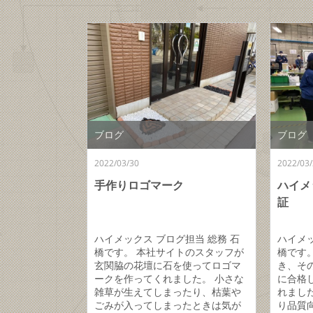
ブログ
ブログ
2022/03/30
2022/03/
手作りロゴマーク
ハイメ
証
ハイメックス ブログ担当 総務 石
ハイメッ
橋です。 本社サイトのスタッフが
橋です
玄関脇の花壇に石を使ってロゴマ
き、そ
ークを作ってくれました。 小さな
に合格
雑草が生えてしまったり、枯葉や
れまし
ごみが入ってしまったときは気が
り品質