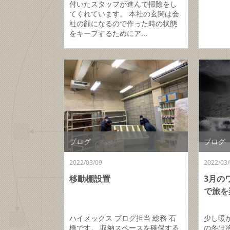
付いたスタッフが進んで掃除をし
てくれています。 本社の玄関は会
社の顔になるので作った時の状態
をキープするためにア...
ブログ
ブログ
2022/03/09
2022/03/
移動棚設置
3月の
で旅を
ハイメックス ブログ担当 総務 石
少し暖
橋です。 収納スペースを確保する
の冬は