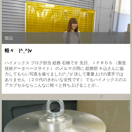
製品
軽々 (^_^)v
ハイメックス ブログ担当 総務 石橋です 先日、ＩＰＲＯＳ （製造
技術データベースサイト） のメルマガ用に 総務部 Ｋ山さんに協
力してもらい写真を撮りました(^_^)/ 決して重量上げの選手では
ありません （２０代のきれいな女性です） でもハイメックスのエ
アカプセルならこんなに軽々と持ち上げることが...