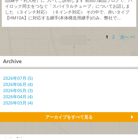
品(継手・封入栓）についてご説明します 前回の製品ブログで、ハ
イロック同士をつなぐ「スパイラルチューブ」についてお話しま
した （３インチ対応） （６インチ対応） その中で、赤いタイプ
【HM10A】に対応する継手(本体構造用継手)のみ、弊社で...
1
2
次へ >>
Archive
2026年07月 (5)
2026年06月 (4)
2026年05月 (3)
2026年04月 (4)
2026年03月 (4)
アーカイブをすべて見る