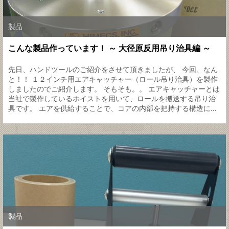
製品
こんな製品作っています！ ～ 大径原反用吊り治具編 ～
先日、ハンドツールのご紹介をさせて頂きましたが、 今回、なん
と！！ １２インチ用エアキャッチャー（ロール吊り治具）を製作
しましたのでご紹介します。 そもそも。。 エアキャッチャーとは
当社で製作しているホイストを用いて、ロールを搬送する吊り治
具です。 エアを供給することで、コアの内部を把持する構造に...
製品