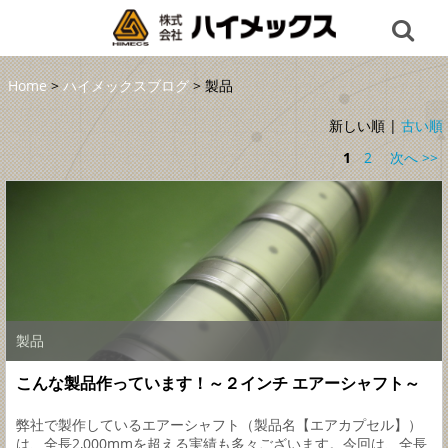
Home
>
ハイメックスブログ
> 製品
新しい順 |
古い順
1
2
次へ >>
製品
こんな製品作っています！～２インチ エアーシャフト～
弊社で製作しているエアーシャフト（製品名【エアカプセル】）
は、全長2,000mmを超える実績も多々ございます。今回は、全長