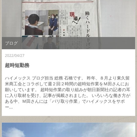
ブログ
2022/04/27
超時短勤務
ハイメックス ブログ担当 総務 石橋です。 昨年、８月より東久留
米商工会とコラボして週２回２時間の超時短作業をＭ田さんにお
願いしています。 超時短作業の取り組みが朝日新聞社の記者の耳
に入り取材を受け、記事が掲載されました。 いろいろな働き方が
ある中、Ｍ田さんには「バリ取り作業」でハイメックスをサポ
ー...