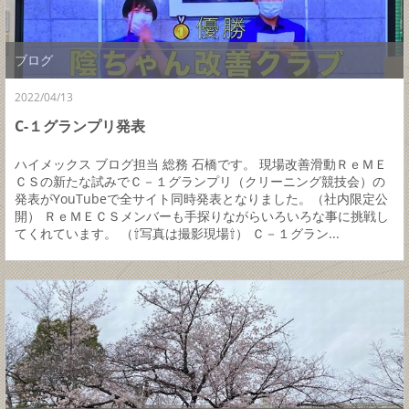
ブログ
2022/04/13
C-１グランプリ発表
ハイメックス ブログ担当 総務 石橋です。 現場改善滑動ＲｅＭＥ
ＣＳの新たな試みでＣ－１グランプリ（クリーニング競技会）の
発表がYouTubeで全サイト同時発表となりました。（社内限定公
開） ＲｅＭＥＣＳメンバーも手探りながらいろいろな事に挑戦し
てくれています。 （⇧写真は撮影現場⇧） Ｃ－１グラン...