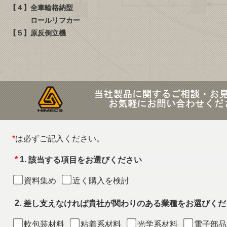
【４】全車輪格納型
ロールリフカー
【５】原反倒立機
*
は必ずご記入ください。
*
1.
該当する項目をお選びください
資料集め
近く購入を検討
2.
差し支えなければ貴社が関わりのある業種をお選びくだ
軟包装材料
粘着系材料
光学系材料
電子部品