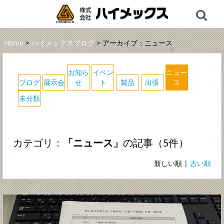
Home
>
ハイメックスブログ
> アーカイブ：ニュース
お知ら
イベン
ニュー
ブログ
展示会
せ
ト
製品
出張
ス
未分類
カテゴリ：
「ニュース」
の記事（5件）
新しい順 |
古い順