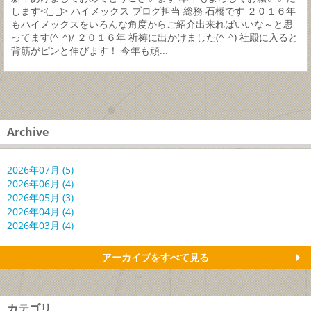
します<(_ _)> ハイメックス ブログ担当 総務 石橋です ２０１６年
もハイメックスをいろんな角度からご紹介出来ればいいな～と思
ってます(^_^)/ ２０１６年 祈祷に出かけました(^_^) 社殿に入ると
背筋がピンと伸びます！ 今年も頑...
Archive
2026年07月 (5)
2026年06月 (4)
2026年05月 (3)
2026年04月 (4)
2026年03月 (4)
アーカイブをすべて見る
カテゴリ