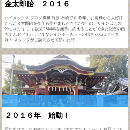
金太郎飴 ２０１６
ハイメックス ブログ担当 総務 石橋です 昨年、お客様から大好評
だった金太郎飴を今年も作りました(^_^)/ 今年のデザインはこの
飴ちゃん ↓ ↓ ↓ 設立25周年を無事に終えることができた記念の飴
ちゃん (^_^;) カラフルなレインボーカラーの飴ちゃんはソーダ
味！ スタッフがご訪問させて頂いた時...
ニュース
２０１６年 始動！
新年あけましておめでとうございます 本年もよろしくお願いいた