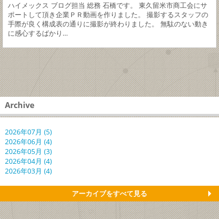
ハイメックス ブログ担当 総務 石橋です。 東久留米市商工会にサ
ポートして頂き企業ＰＲ動画を作りました。 撮影するスタッフの
手際が良く構成表の通りに撮影が終わりました。 無駄のない動き
に感心するばかり…
Archive
2026年07月 (5)
2026年06月 (4)
2026年05月 (3)
2026年04月 (4)
2026年03月 (4)
アーカイブをすべて見る