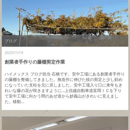
ブログ
2025/11/19
創業者手作りの藤棚剪定作業
ハイメックス ブログ担当 石橋です。安中工場にある創業者手作り
の藤棚を整備してきました。無造作に伸びた枝の剪定と少し斜め
になっていた支柱を元に戻しました。安中工場入り口に来年もき
れいな藤の花が咲きますように…上信越自動車道富岡ＩＣを下り
て安中工場に向かう間のあぜ道から妙義山がきれいに見えまし
た。移動...