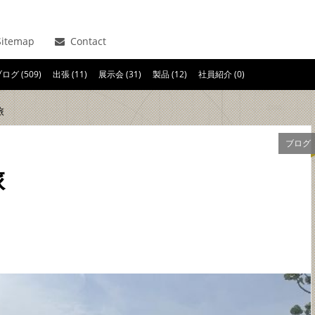
itemap
Contact
ログ (509)
出張 (11)
展示会 (31)
製品 (12)
社員紹介 (0)
旅
ブログ
旅