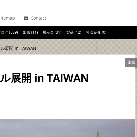
itemap
Contact
ログ (509)
出張 (11)
展示会 (31)
製品 (12)
社員紹介 (0)
ル展開 in TAIWAN
出張
展開 in TAIWAN