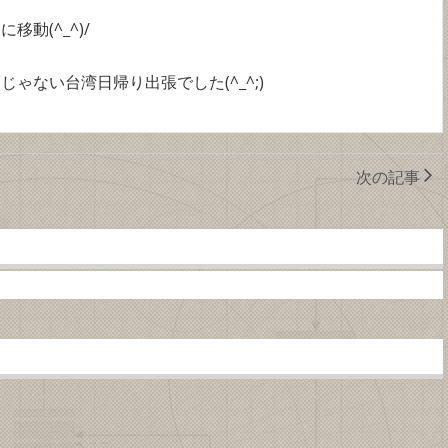
動(^_^)/
ゃない台湾日帰り出張でした(^_^;)
次の記事