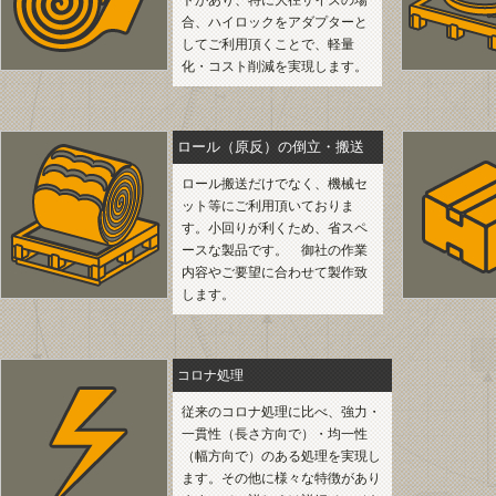
トがあり、特に大径サイズの場
合、ハイロックをアダプターと
してご利用頂くことで、軽量
化・コスト削減を実現します。
ロール（原反）の倒立・搬送
ロール搬送だけでなく、機械セ
ット等にご利用頂いておりま
す。小回りが利くため、省スペ
ースな製品です。 御社の作業
内容やご要望に合わせて製作致
します。
コロナ処理
従来のコロナ処理に比べ、強力・
一貫性（長さ方向で）・均一性
（幅方向で）のある処理を実現し
ます。その他に様々な特徴があり